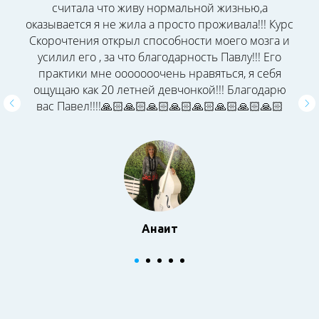
считала что живу нормальной жизнью,а
оказывается я не жила а просто проживала!!! Курс
Скорочтения открыл способности моего мозга и
усилил его , за что благодарность Павлу!!! Его
практики мне ооооооочень нравяться, я себя
ощущаю как 20 летней девчонкой!!! Благодарю
вас Павел!!!!🙏🏻🙏🏻🙏🏻🙏🏻🙏🏻🙏🏻🙏🏻🙏🏻
Анаит